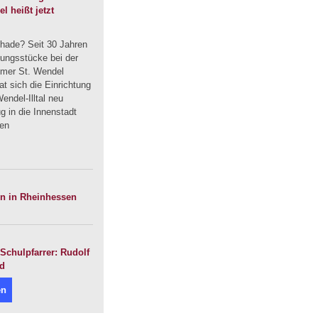
 heißt jetzt
hade? Seit 30 Jahren
dungsstücke bei der
mmer St. Wendel
t sich die Einrichtung
endel-Illtal neu
 in die Innenstadt
uen
en in Rheinhessen
Schulpfarrer: Rudolf
nd
en