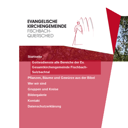
Startseite
Gottesdienste alle Bereiche der Ev.
Gesamtkirchengemeinde Fischbach-
Sulzbachtal
Pflanzen, Bäume und Gewürze aus der Bibel
Wer wir sind
Gruppen und Kreise
Bildergalerie
Kontakt
Datenschutzerklärung