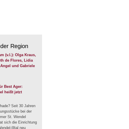
 der Region
r Best Ager:
 heißt jetzt
hade? Seit 30 Jahren
dungsstücke bei der
mmer St. Wendel
t sich die Einrichtung
endel-Illtal neu