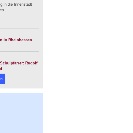
 in die Innenstadt
uen
en in Rheinhessen
Schulpfarrer: Rudolf
nd
en