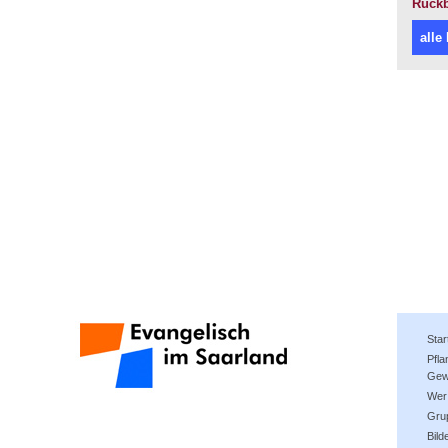
Rückb
alle
Star
Pfl
Gew
Wer 
Gru
Bild